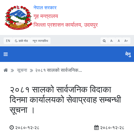
Accessibility
मुख्य
मुख्य
वेबसाइट
नेपाल सरकार
Mode
सामाग्री
नेभिगेसन
खोजमा
गृह मन्त्रालय
सुरु
पढ्नुहाेस्
पढ्नुहाेस्
जानुहोस्
जिल्ला प्रशासन कार्यालय, उदयपुर
गर्नुहोस्
EN
डार्क मोड
न्यून व्यान्डविथ
A-
A
A+
मेनु
सूचना
२०८१ सालको सार्वजनिक...
२०८१ सालको सार्वजनिक विदाका
दिनमा कार्यालयको सेवाप्रवाह सम्बन्धी
सूचना ।
२०८०-१२-२८
२०८०-१२-२८