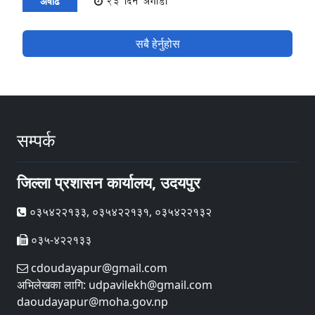
23 दिन अगाडी
अषाढ
सबै हेर्नुहोस
सम्पर्क
जिल्ला प्रशासन कार्यालय, उदयपुर
०३५४२२१३३, ०३५४२२१३१, ०३५४२२१३२
०३५-४२२१३३
cdoudayapur@gmail.com
अभिलेखका लागि: udpavilekh@gmail.com
daoudayapur@moha.gov.np