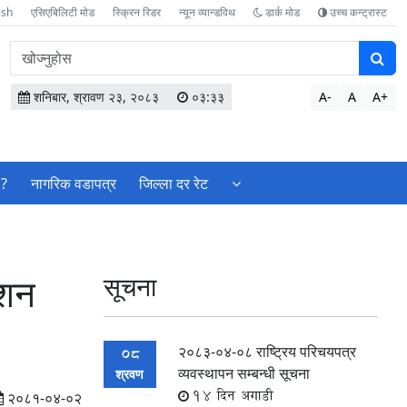
ish
एसिएबिलिटी मोड
स्क्रिन रिडर
न्यून व्यान्डविथ
डार्क मोड
उच्च कन्ट्रास्ट
वेबसाइटमा
सामग्री
खोज्नुहोस
शनिबार, श्रावण २३, २०८३
०३:३३
A-
A
A+
 ?
नागरिक वडापत्र
जिल्ला दर रेट
ाशन
सूचना
२०८३-०४-०८ राष्ट्रिय परिचयपत्र
08
व्यवस्थापन सम्बन्धी सूचना
श्रवण
14 दिन अगाडी
२०८१-०४-०२