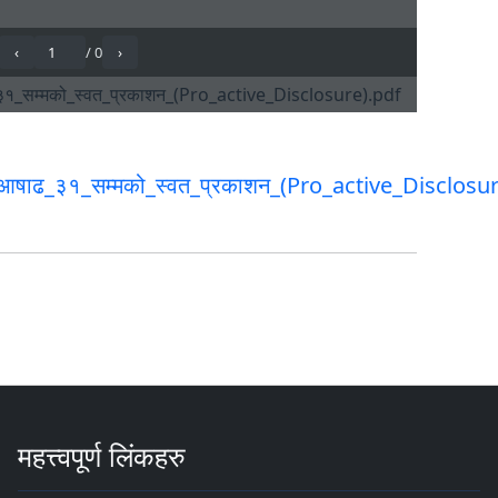
षाढ_३१_सम्मको_स्वत_प्रकाशन_(Pro_active_Disclosur
महत्त्वपूर्ण लिंकहरु