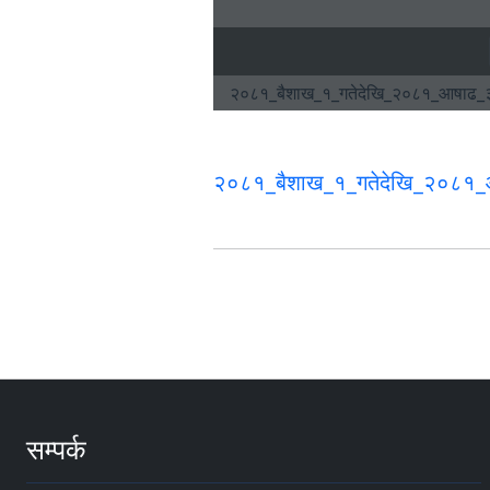
२०८१_बैशाख_१_गतेदेखि_२०८१_आ
सम्पर्क