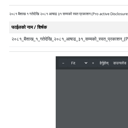
२०८१ बैशाख १ गतेदेखि २०८१ आषाढ ३१ सम्मको स्वत प्रकाशन (Pro active Disclosure
फाईलको नाम / शिर्षक
२०८१_बैशाख_१_गतेदेखि_२०८१_आषाढ_३१_सम्मको_स्वत_प्रकाशन_(