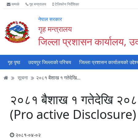
Accessibility
मुख्य
मुख्य
वेबसाइट
सम्पर्क
गृह मन्त्रालय
टेलिफोन निर्देशिका
Mode
सामाग्री
नेभिगेसन
खोजमा
सुरु
पढ्नुहाेस्
पढ्नुहाेस्
जानुहोस्
नेपाल सरकार
गर्नुहोस्
गृह मन्त्रालय
जिल्ला प्रशासन कार्यालय, उ
गृह पृष्ठ
उदयपुर जिल्लाकाे परिचय
जिल्ला प्रशासन कार्यालयको उद्देश्
सूचना
२०८१ बैशाख १ गतेदेखि...
२०८१ बैशाख १ गतेदेखि २०८
(Pro active Disclosure)
२०८१-०४-०२