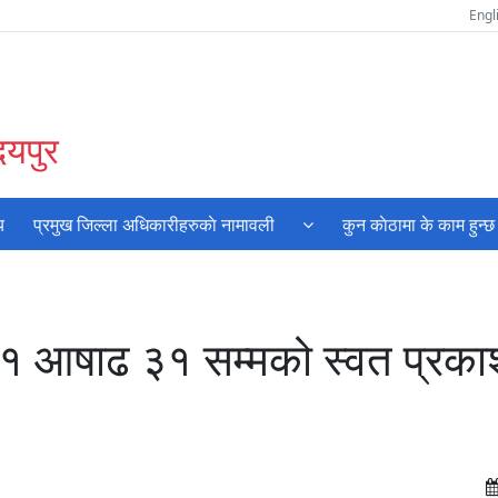
Engl
दयपुर
य
प्रमुख जिल्ला अधिकारीहरुकाे नामावली
कुन काेठामा के काम हुन्छ
१ आषाढ ३१ सम्मको स्वत प्रक