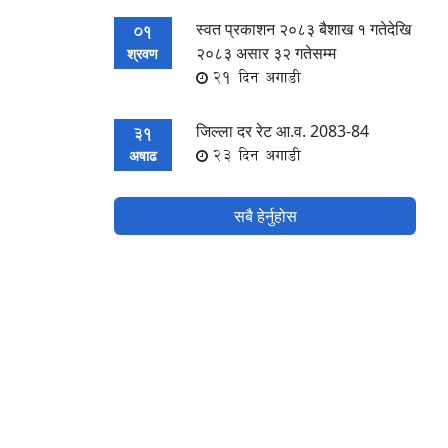
स्वत प्रकाशन २०८३ बैशाख १ गतेदेखि
01
२०८३ असार ३२ गतेसम्म
श्रवण
21 दिन अगाडी
जिल्ला दर रेट आ.व. 2083-84
31
23 दिन अगाडी
अषाढ
सबै हेर्नुहोस