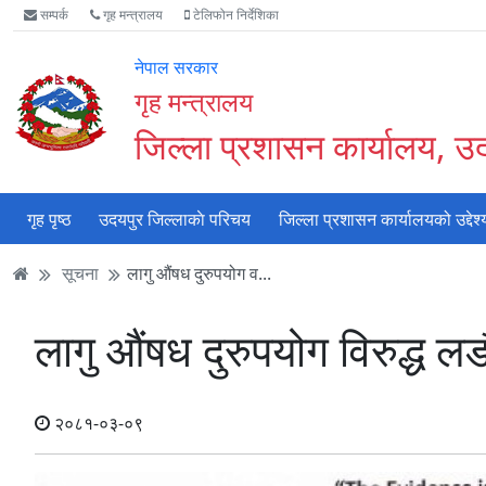
Accessibility
मुख्य
मुख्य
वेबसाइट
सम्पर्क
गृह मन्त्रालय
टेलिफोन निर्देशिका
Mode
सामाग्री
नेभिगेसन
खोजमा
सुरु
पढ्नुहाेस्
पढ्नुहाेस्
जानुहोस्
नेपाल सरकार
गर्नुहोस्
गृह मन्त्रालय
जिल्ला प्रशासन कार्यालय, उ
गृह पृष्ठ
उदयपुर जिल्लाकाे परिचय
जिल्ला प्रशासन कार्यालयको उद्देश्
सूचना
लागु औंषध दुरुपयोग व...
लागु औंषध दुरुपयोग विरुद्ध 
२०८१-०३-०९