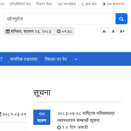
ish
एसिएबिलिटी मोड
स्क्रिन रिडर
न्यून व्यान्डविथ
डार्क मोड
उच्च कन्ट्रास्ट
वेबसाइटमा
सामग्री
खोज्नुहोस
शनिबार, श्रावण २३, २०८३
०१:४८
A-
A
A+
 ?
नागरिक वडापत्र
जिल्ला दर रेट
सूचना
२०८३-०४-०८ राष्ट्रिय परिचयपत्र
08
२०८१-०३-०९
व्यवस्थापन सम्बन्धी सूचना
श्रवण
14 दिन अगाडी