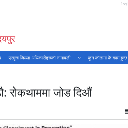
Engl
दयपुर
य
प्रमुख जिल्ला अधिकारीहरुकाे नामावली
कुन काेठामा के काम हुन्छ
लडौ: रोकथाममा जोड दिऔं