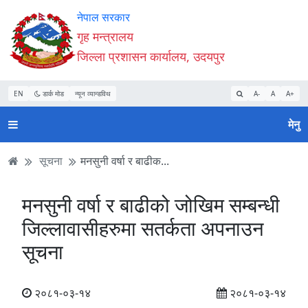
Accessibility
मुख्य
मुख्य
वेबसाइट
नेपाल सरकार
Mode
सामाग्री
नेभिगेसन
खोजमा
गृह मन्त्रालय
सुरु
पढ्नुहाेस्
पढ्नुहाेस्
जानुहोस्
जिल्ला प्रशासन कार्यालय, उदयपुर
गर्नुहोस्
EN
डार्क मोड
न्यून व्यान्डविथ
A-
A
A+
मेनु
सूचना
मनसुनी वर्षा र बाढीक...
मनसुनी वर्षा र बाढीको जोखिम सम्बन्धी
जिल्लावासीहरुमा सतर्कता अपनाउन
सूचना
२०८१-०३-१४
२०८१-०३-१४