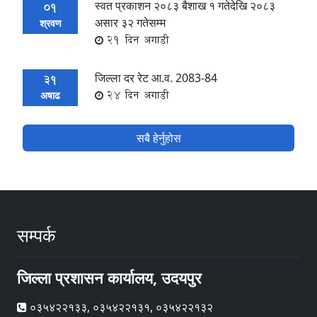
स्वत प्रकाशन २०८३ बैशाख १ गतेदेखि २०८३
01
असार ३२ गतेसम्म
श्रवण
21 दिन अगाडी
जिल्ला दर रेट आ.व. 2083-84
31
24 दिन अगाडी
अषाढ
सबै हेर्नुहोस
सम्पर्क
जिल्ला प्रशासन कार्यालय, उदयपुर
०३५४२२१३३, ०३५४२२१३१, ०३५४२२१३२