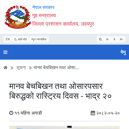
Accessibility
मुख्य
मुख्य
वेबसाइट
नेपाल सरकार
Mode
सामाग्री
नेभिगेसन
खोजमा
गृह मन्त्रालय
सुरु
पढ्नुहाेस्
पढ्नुहाेस्
जानुहोस्
जिल्ला प्रशासन कार्यालय, उदयपुर
गर्नुहोस्
EN
डार्क मोड
न्यून व्यान्डविथ
A-
A
A+
मेनु
सूचना
मानव बेचबिखन तथा ओसा...
मानव बेचबिखन तथा ओसारपसार
बिरुद्धको रास्ट्रिय दिवस - भाद्र २०
११ महिना अगाडी
२०८२-०५-२०