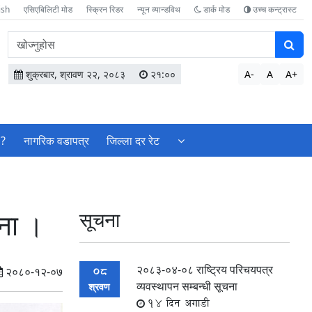
ish
एसिएबिलिटी मोड
स्क्रिन रिडर
न्यून व्यान्डविथ
डार्क मोड
उच्च कन्ट्रास्ट
वेबसाइटमा
सामग्री
खोज्नुहोस
शुक्रबार, श्रावण २२, २०८३
२१:००
A-
A
A+
 ?
नागरिक वडापत्र
जिल्ला दर रेट
ना ।
सूचना
२०८३-०४-०८ राष्ट्रिय परिचयपत्र
08
२०८०-१२-०७
व्यवस्थापन सम्बन्धी सूचना
श्रवण
14 दिन अगाडी