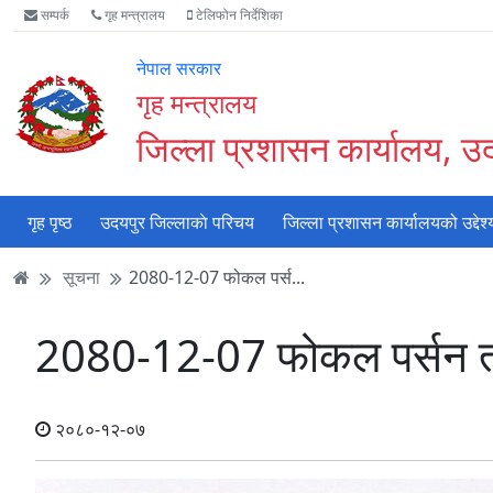
Accessibility
मुख्य
मुख्य
वेबसाइट
सम्पर्क
गृह मन्त्रालय
टेलिफोन निर्देशिका
Mode
सामाग्री
नेभिगेसन
खोजमा
सुरु
पढ्नुहाेस्
पढ्नुहाेस्
जानुहोस्
नेपाल सरकार
गर्नुहोस्
गृह मन्त्रालय
जिल्ला प्रशासन कार्यालय, उ
गृह पृष्ठ
उदयपुर जिल्लाकाे परिचय
जिल्ला प्रशासन कार्यालयको उद्देश्
सूचना
2080-12-07 फोकल पर्स...
2080-12-07 फोकल पर्सन तथा
२०८०-१२-०७