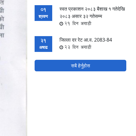
स्वत प्रकाशन २०८३ बैशाख १ गतेदेखि
01
२०८३ असार ३२ गतेसम्म
श्रवण
21 दिन अगाडी
जिल्ला दर रेट आ.व. 2083-84
31
23 दिन अगाडी
अषाढ
सबै हेर्नुहोस