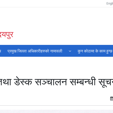
Engl
दयपुर
य
प्रमुख जिल्ला अधिकारीहरुकाे नामावली
कुन काेठामा के काम हुन्छ
 डेस्क सञ्‍चालन सम्बन्धी सूच