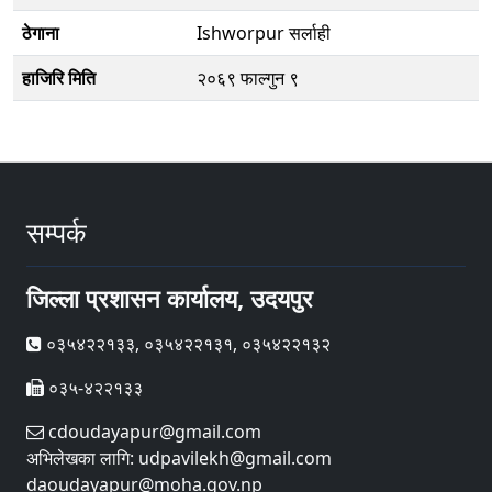
ठेगाना
Ishworpur सर्लाही
हाजिरि मिति
२०६९ फाल्गुन ९
सम्पर्क
जिल्ला प्रशासन कार्यालय, उदयपुर
०३५४२२१३३, ०३५४२२१३१, ०३५४२२१३२
०३५-४२२१३३
cdoudayapur@gmail.com
अभिलेखका लागि: udpavilekh@gmail.com
daoudayapur@moha.gov.np