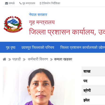
Accessibility
मुख्य
मुख्य
वेबसाइट
सम्पर्क
गृह मन्त्रालय
टेलिफोन निर्देशिका
Mode
सामाग्री
नेभिगेसन
खोजमा
सुरु
पढ्नुहाेस्
पढ्नुहाेस्
जानुहोस्
नेपाल सरकार
गर्नुहोस्
गृह मन्त्रालय
जिल्ला प्रशासन कार्यालय, उ
गृह पृष्ठ
उदयपुर जिल्लाकाे परिचय
जिल्ला प्रशासन कार्यालयको उद्देश्
पछाडी
कर्मचारी विवरण
कमला खडका
शाखा
पद
श्रेणी
इमेल