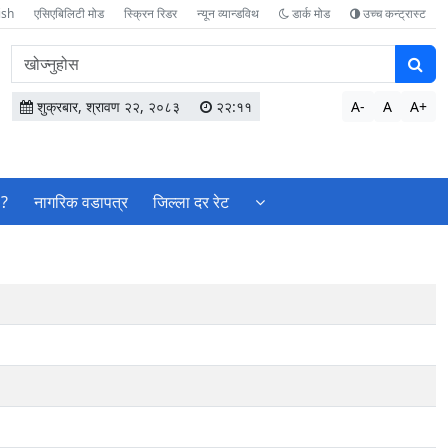
ish
एसिएबिलिटी मोड
स्क्रिन रिडर
न्यून व्यान्डविथ
डार्क मोड
उच्च कन्ट्रास्ट
वेबसाइटमा
सामग्री
खोज्नुहोस
शुक्रबार, श्रावण २२, २०८३
२२:११
A-
A
A+
 ?
नागरिक वडापत्र
जिल्ला दर रेट