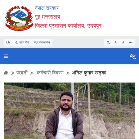
Accessibility
मुख्य
मुख्य
वेबसाइट
नेपाल सरकार
Mode
सामाग्री
नेभिगेसन
खोजमा
गृह मन्त्रालय
सुरु
पढ्नुहाेस्
पढ्नुहाेस्
जानुहोस्
जिल्ला प्रशासन कार्यालय, उदयपुर
गर्नुहोस्
EN
डार्क मोड
न्यून व्यान्डविथ
A-
A
A+
मेनु
पछाडी
कर्मचारी विवरण
अनिल कुमार खड्का