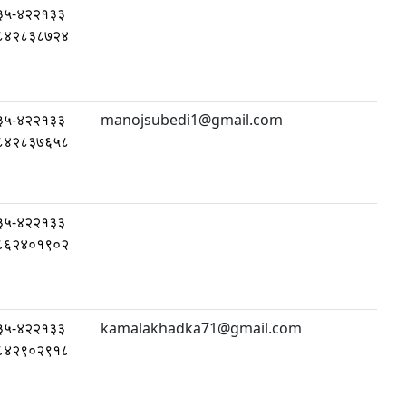
३५-४२२१३३
८४२८३८७२४
३५-४२२१३३
manojsubedi1@gmail.com
८४२८३७६५८
३५-४२२१३३
८६२४०१९०२
३५-४२२१३३
kamalakhadka71@gmail.com
८४२९०२९१८