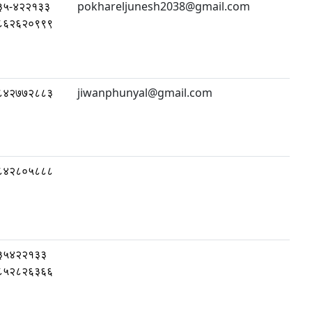
३५-४२२१३३
pokhareljunesh2038@gmail.com
८६२६२०९९९
८४२७७२८८३
jiwanphunyal@gmail.com
८४२८०५८८८
३५४२२१३३
८५२८२६३६६