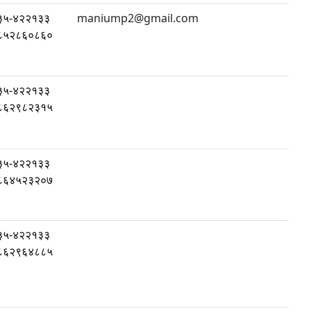
३५-४२२१३३
maniump2@gmail.com
८५२८६०८६०
३५-४२२१३३
८६२९८२३१५
३५-४२२१३३
८६४५२३२०७
३५-४२२१३३
८६२९६४८८५