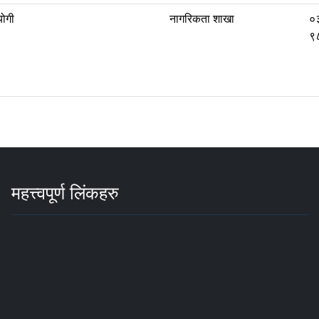
योगी
नागरिकता शाखा
०
९
महत्त्वपूर्ण लिंकहरु