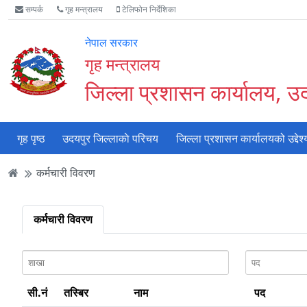
Accessibility
मुख्य
मुख्य
वेबसाइट
सम्पर्क
गृह मन्त्रालय
टेलिफोन निर्देशिका
Mode
सामाग्री
नेभिगेसन
खोजमा
सुरु
पढ्नुहाेस्
पढ्नुहाेस्
जानुहोस्
नेपाल सरकार
गर्नुहोस्
गृह मन्त्रालय
जिल्ला प्रशासन कार्यालय, उ
गृह पृष्ठ
उदयपुर जिल्लाकाे परिचय
जिल्ला प्रशासन कार्यालयको उद्देश्
कर्मचारी विवरण
कर्मचारी विवरण
सी.नं
तस्बिर
नाम
पद