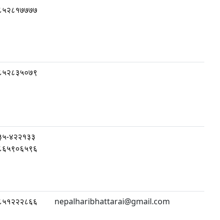
८५२८१७७७७
८५२८३५०७९
३५-४२२१३३
८६५९०६५९६
८५१२२२८६६
nepalharibhattarai@gmail.com