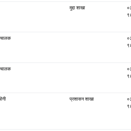
मुद्दा शाखा
०
९
ी चालक
०
९
ी चालक
०
९
योगी
प्रशासन शाखा
०
९