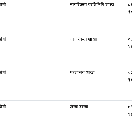
योगी
नागरिकता प्रतिलिपि शाखा
०
९
योगी
नागरिकता शाखा
०
९
योगी
प्रशासन शाखा
०
९
योगी
लेखा शाखा
०
९