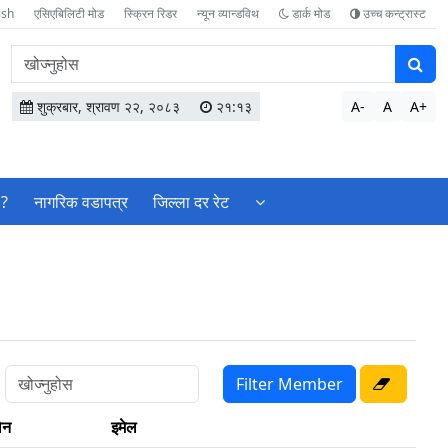
ish
एसिएबिलिटी मोड
स्क्रिन रिडर
न्यून व्यान्डविथ
डार्क मोड
उच्च कन्ट्रास्ट
वेबसाइटमा
सामग्री
खोज्नुहोस
शुक्रबार, श्रावण २२, २०८३
२१:१३
A-
A
A+
 ?
नागरिक वडापत्र
जिल्ला दर रेट
ोन
इमेल