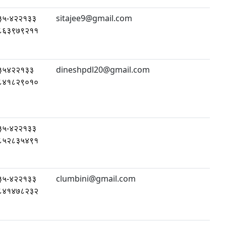
३५-४२२१३३
sitajee9@gmail.com
८६३९७९२११
३५४२२१३३
dineshpdl20@gmail.com
८४१८२९०१०
३५-४२२१३३
८५२८३५४९१
३५-४२२१३३
clumbini@gmail.com
८४१४७८२३२