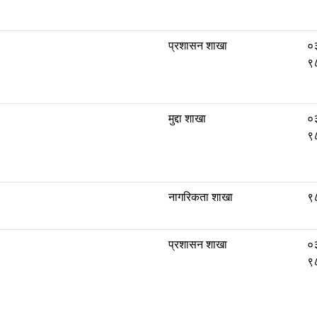
प्रशासन शाखा
०
९
मुद्दा शाखा
०
९
नागरिकता शाखा
९
प्रशासन शाखा
०
९