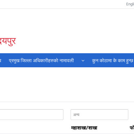
Engl
दयपुर
य
प्रमुख जिल्ला अधिकारीहरुकाे नामावली
कुन काेठामा के काम हुन्छ
महाशाखा/शाखा
फ